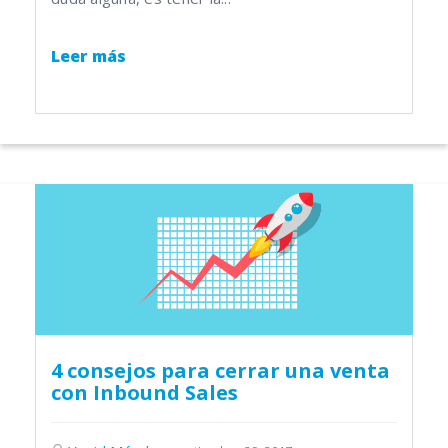
Leer más
4 consejos para cerrar una venta
con Inbound Sales