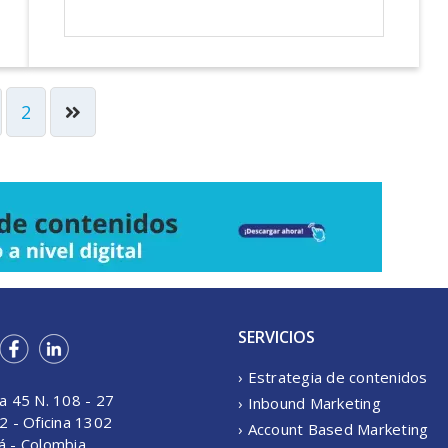
2
SERVICIOS
› Estrategia de contenidos
a 45 N. 108 - 27
› Inbound Marketing
2 - Oficina 1302
› Account Based Marketing
á - Colombia