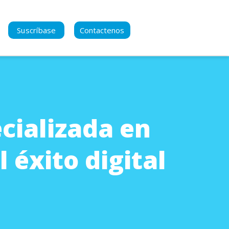
Suscríbase
Contactenos
se para manternerse al
del contenido nuevo
cializada en
acidad
a Política de Privacidad
 éxito digital