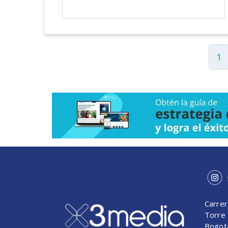
1
Carrer
Torre 
Bogot