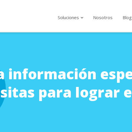
Soluciones
Nosotros
Blog
Suscríba
tanto 
a información espe
Politica Priv
Acepto l
itas para lograr el