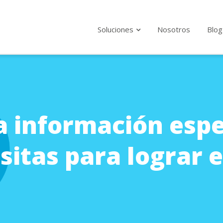
Soluciones
Nosotros
Blog
Suscríba
tanto 
a información espe
Politica Priv
Acepto l
itas para lograr el