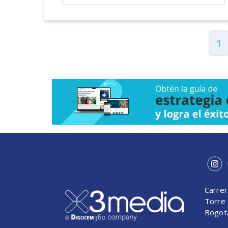
1
Carrer
Torre 
Bogot