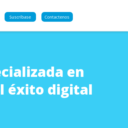
Suscríbase
Contactenos
se para manternerse al
del contenido nuevo
cializada en
acidad
a Política de Privacidad
 éxito digital