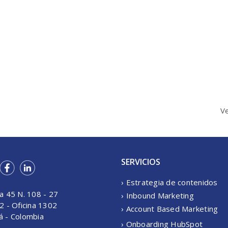
V
SERVICIOS
› Estrategia de contenidos
a 45 N. 108 - 27
› Inbound Marketing
2 - Oficina 1302
› Account Based Marketing
á - Colombia
› Onboarding HubSpot