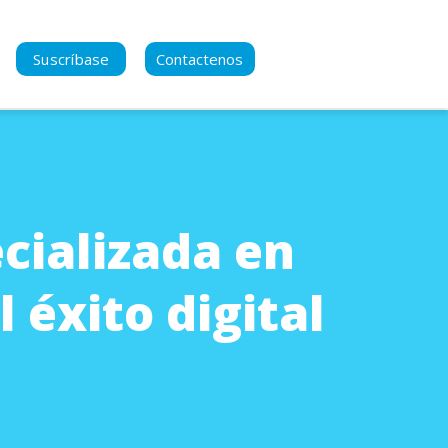
Suscríbase
Contactenos
se para manternerse al
del contenido nuevo
cializada en
acidad
a Política de Privacidad
 éxito digital