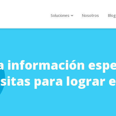
Soluciones
Nosotros
Blog
Suscríba
tanto 
a información espe
Politica Priv
Acepto l
itas para lograr el