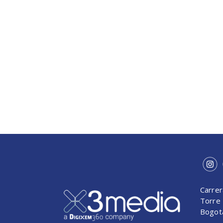
Carrer
Torre 
Bogot