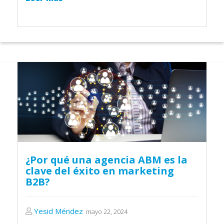
¿Por qué una agencia ABM es la
clave del éxito en marketing
B2B?
Yesid Méndez
mayo 22, 2024