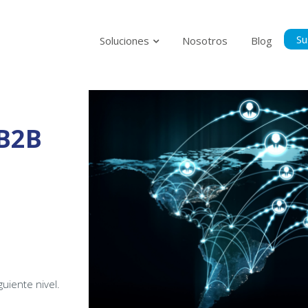
Su
Soluciones
Nosotros
Blog
Suscríbase p
al tanto del
 B2B
Politica Privacidad
Acepto la Políti
guiente nivel.