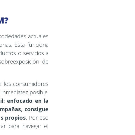
M?
ociedades actuales
onas. Esta funciona
uctos o servicios a
sobreexposición de
 de los consumidores
 inmediatez posible.
l: enfocado en la
campañas, consigue
os propios.
Por eso
ar para navegar el