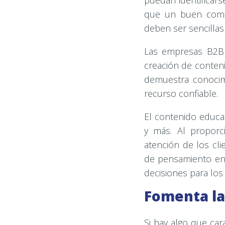
puedan identificar
que un buen comie
deben ser sencillas
Las empresas B2
creación de conteni
demuestra conocim
recurso confiable.
El contenido educa
y más. Al proporc
atención de los cl
de pensamiento en l
decisiones para los 
Fomenta la
Si hay algo que cara