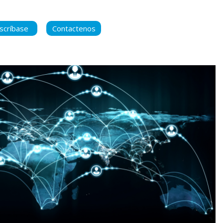
scríbase
Contactenos
ara manternerse
 contenido nuevo
ca de Privacidad