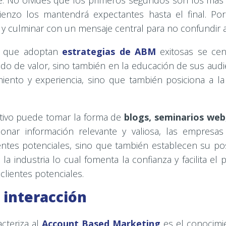
se. No olvides que los primeros segundos son los más 
nzo los mantendrá expectantes hasta el final. Por 
 y culminar con un mensaje central para no confundir a
B que adoptan
estrategias de ABM
exitosas se ce
do de valor, sino también en la educación de sus audi
iento y experiencia, sino que también posiciona a 
tivo puede tomar la forma de
blogs, seminarios web
ionar información relevante y valiosa, las empresas
ientes potenciales, sino que también establecen su po
a industria lo cual fomenta la confianza y facilita e
clientes potenciales.
 interacción
cteriza al
Account Based Marketing
es el conocimi