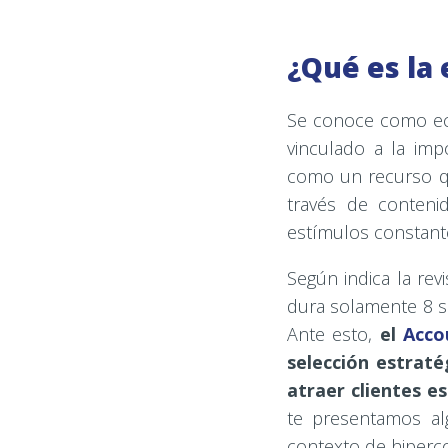
¿Qué es la
Se conoce como ec
vinculado a la imp
como un recurso qu
través de conteni
estímulos constante
Según indica la rev
dura solamente 8 se
Ante esto,
el
Acco
selección estraté
atraer clientes e
te presentamos al
contexto de hiperc