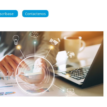
scríbase
Contactenos
ara manternerse
 contenido nuevo
ca de Privacidad