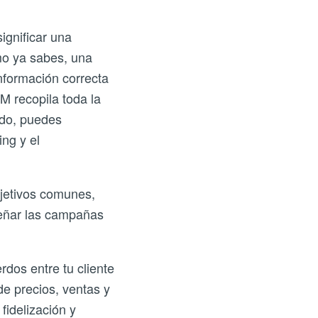
ignificar una
mo ya sabes, una
nformación correcta
RM
recopila toda la
ado, puedes
ng y el
bjetivos comunes,
señar las campañas
dos entre tu cliente
 de precios, ventas y
fidelización y