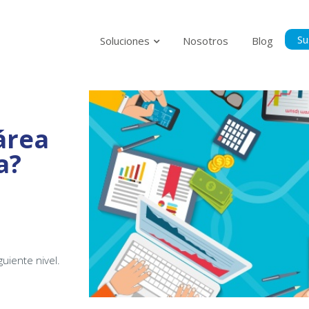
Su
Soluciones
Nosotros
Blog
Suscríbase p
al tanto del
área
a?
Politica Privacidad
Acepto la Políti
guiente nivel.