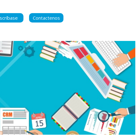
scríbase
Contactenos
ara manternerse
 contenido nuevo
ca de Privacidad