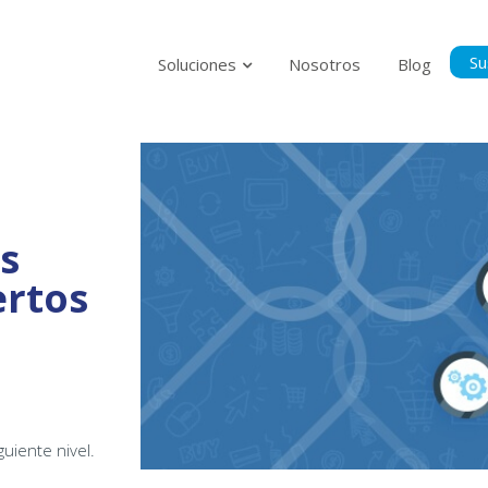
Su
Soluciones
Nosotros
Blog
Suscríbase p
al tanto del
s
Politica Privacidad
rtos
Acepto la Políti
guiente nivel.