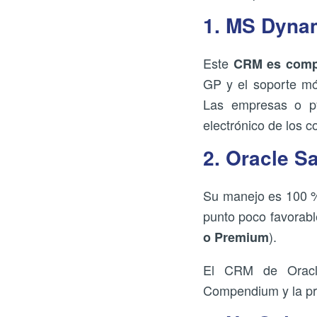
1. MS Dyna
Este
CRM es compa
GP y el soporte mó
Las empresas o py
electrónico de los c
2. Oracle S
Su manejo es 100 % 
punto poco favorabl
).
o Premium
El CRM de Oracle
Compendium y la p