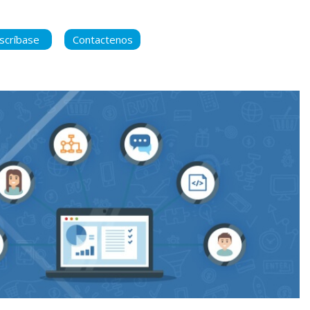
scríbase
Contactenos
ara manternerse
 contenido nuevo
ca de Privacidad