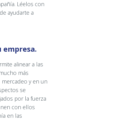
pañía. Léelos con
de ayudarte a
u empresa.
rmite alinear a las
s mucho más
e mercadeo y en un
spectos se
jados por la fuerza
enen con ellos
ía en las