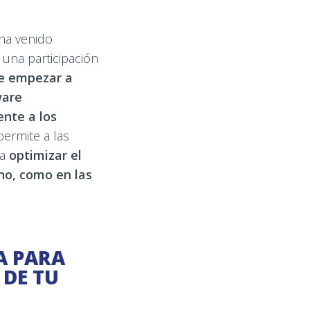
ha venido
una participación
ue empezar a
ware
ente a los
permite a las
 a
optimizar el
rno, como en las
A PARA
 DE TU