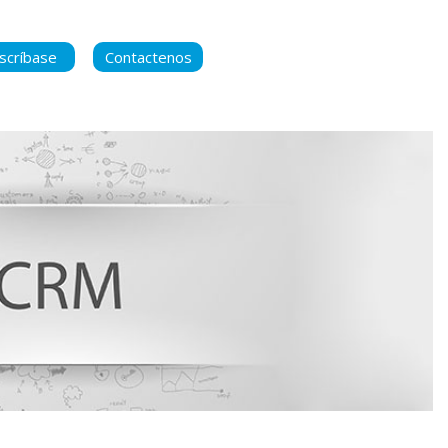
scríbase
Contactenos
ara manternerse
 contenido nuevo
ca de Privacidad