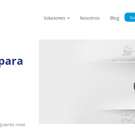
Su
Soluciones
Nosotros
Blog
Suscríbase p
al tanto del
 para
Politica Privacidad
Acepto la Políti
guiente nivel.