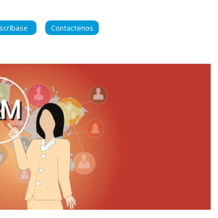
scríbase
Contactenos
ara manternerse
 contenido nuevo
ca de Privacidad