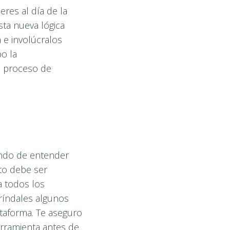
eres al día de la
ta nueva lógica
 e involúcralos
bo la
n proceso de
ando de entender
to debe ser
a todos los
bríndales algunos
ataforma. Te aseguro
erramienta antes de