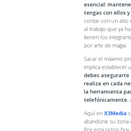
esencial: mantener
tengas con ellos y
contar con un alto 
al trabajo que ya h
tienen los integra
por arte de magia.
Sacar el máximo pr
implica establecer 
debes asegurarte 
realiza en cada ne
la herramienta par
telefónicamente.
A
Aquí en
X3Media
s
abandone su zona de
Por esta razón hoy