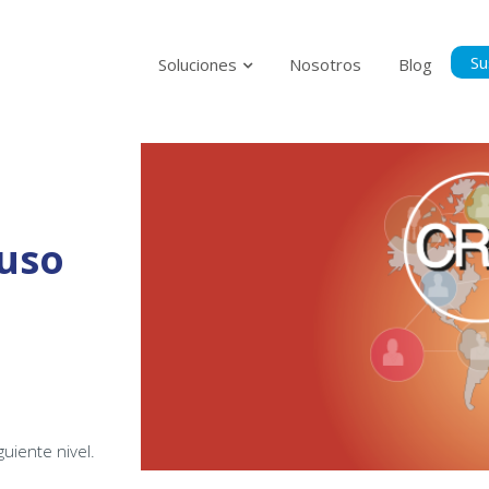
Su
Soluciones
Nosotros
Blog
Suscríbase p
al tanto del
uso
Politica Privacidad
Acepto la Políti
guiente nivel.