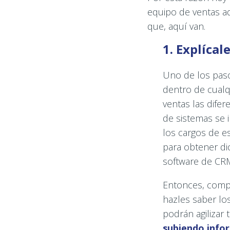
equipo de ventas a
que, aquí van.
1. Explíca
Uno de los paso
dentro de cualq
ventas las difer
de sistemas se 
los cargos de e
para obtener di
software de CRM
Entonces, compar
hazles saber lo
podrán agilizar
subiendo info