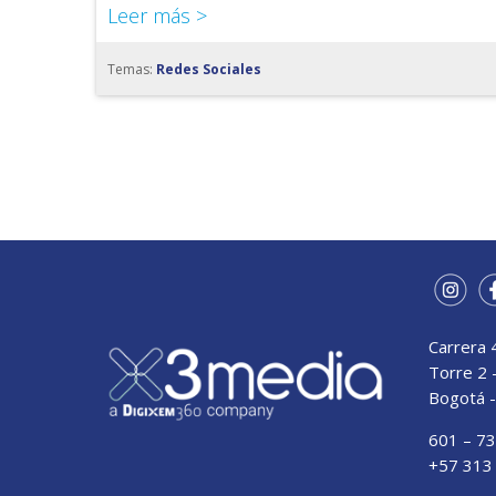
Leer más >
Temas:
Redes Sociales
Carrera 
Torre 2 
Bogotá -
601 – 7
+57 313