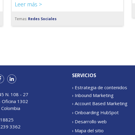
Leer más >
Temas:
Redes Sociales
SERVICIOS
› Estrategia de contenidos
45 N. 108 - 27
› Inbound Marketing
- Oficina 1302
› Account Based Marketing
 Colombia
› Onboarding HubSpot
318825
› Desarrollo web
 239 3362
› Mapa del sitio