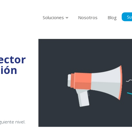
Su
Soluciones
Nosotros
Blog
Suscríbase p
al tanto del
ector
ción
Politica Privacidad
Acepto la Políti
guiente nivel.