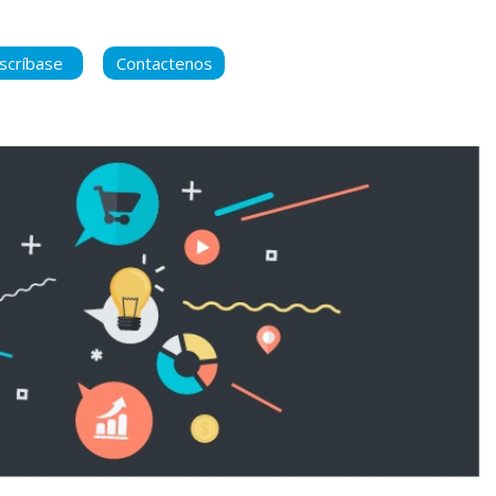
scríbase
Contactenos
ara manternerse
 contenido nuevo
ca de Privacidad