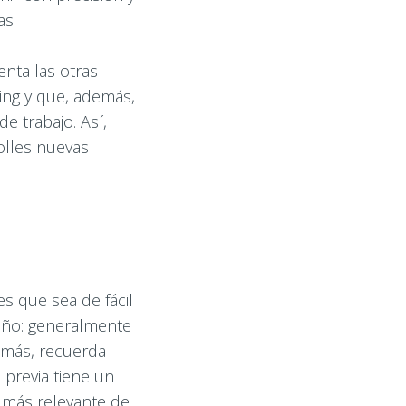
as.
enta las otras
ling y que, además,
e trabajo. Así,
olles nuevas
s que sea de fácil
año: generalmente
emás, recuerda
 previa tiene un
o más relevante de