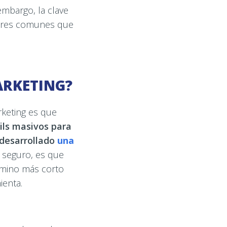
 embargo, la clave
rrores comunes que
ARKETING?
keting es que
ls masivos para
 desarrollado
una
y seguro, es que
camino más corto
ienta.