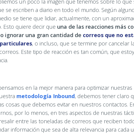
liemos un poco la imagen que tenemos sobre lo que 
e se escriben a diario en todo el mundo. Según alguno
edio se tiene que lidiar, actualmente, con un aproxim
o. Esto quiere decir que
una de las reacciones más c
 o ignorar una gran cantidad de
correos que no est
particulares
, o incluso, que se termine por cancelar 
e correos. Este tipo de reacción es tan común, que estoy
cia.
 pensamos en la mejor manera para optimizar nuestras 
nuestra
metodología Inbound
, debemos tener claro 
as cosas que debemos evitar en nuestros contactos. E
os, por lo menos, en tres aspectos de nuestras táctic
resalir entre las toneladas de correos que reciben tod
indar información que sea de alta relevancia para cada 