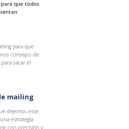
s para que todos
sientan
eting para que
unos consejos de
para sacar el
de mailing
que dejemos este
 una estrategia
nir con precisión y