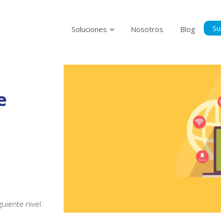
Su
Soluciones
Nosotros
Blog
Suscríbase p
al tanto del
e
Politica Privacidad
Acepto la Políti
guiente nivel.