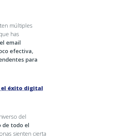
ten múltiples
 que has
el email
co efectiva,
rendentes para
l éxito digital
niverso del
 de todo el
nas sienten cierta