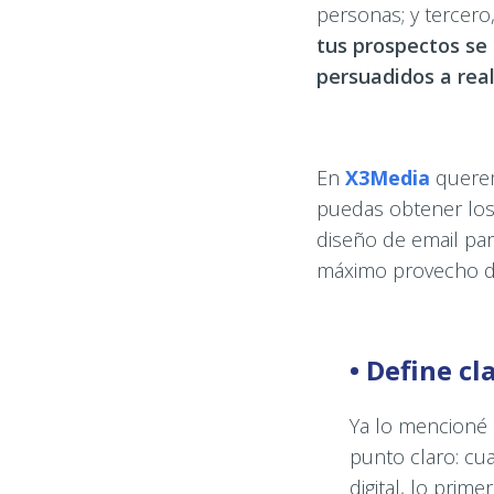
personas; y tercero
tus prospectos se 
persuadidos a rea
En
X3Media
querem
puedas obtener los
diseño de email par
máximo provecho de 
• Define c
Ya lo mencioné 
punto claro: cua
digital, lo prim