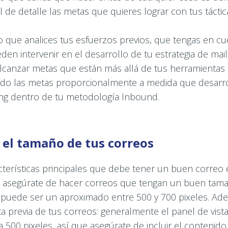
l de detalle las metas que quieres lograr con tus táctic
o que analices tus esfuerzos previos, que tengas en cu
den intervenir en el desarrollo de tu estrategia de mai
lcanzar metas que están más allá de tus herramientas d
ndo las metas proporcionalmente a medida que desarr
ling dentro de tu metodología Inbound.
n el tamaño de tus correos
cterísticas principales que debe tener un buen correo e
e, asegúrate de hacer correos que tengan un buen tam
puede ser un aproximado entre 500 y 700 pixeles. Ad
ta previa de tus correos: generalmente el panel de vista
 500 pixeles, así que asegúrate de incluir el contenid