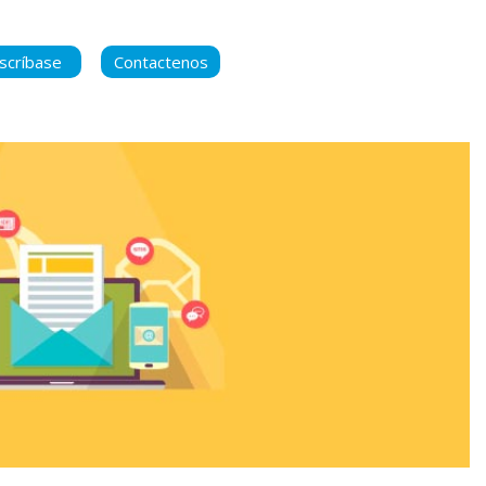
scríbase
Contactenos
ara manternerse
 contenido nuevo
ca de Privacidad