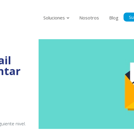
Su
Soluciones
Nosotros
Blog
Suscríbase p
al tanto del
il
ntar
Politica Privacidad
Acepto la Políti
guiente nivel.