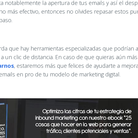
 notablemente la apertura de tus emails y así el desp
o más efectivo, entonces no olvides repasar estos pun
paso.
rda que hay herramientas especializadas que podrían 
 a un clic de distancia. En caso de que quieras aún má
arnos
, estaremos más que felices de ayudarte a mejorar
emails en pro de tu modelo de marketing digital.