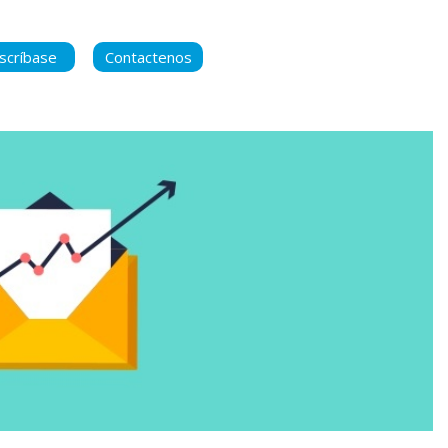
scríbase
Contactenos
ara manternerse
 contenido nuevo
ca de Privacidad