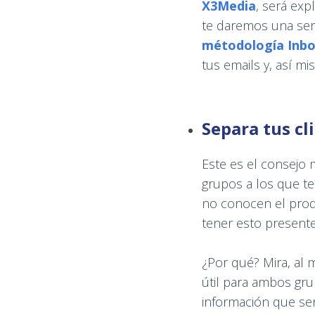
X3Media
, será exp
te daremos una seri
métodología Inb
tus emails y, así mi
Separa tus cl
Este es el consejo 
grupos a los que te 
no conocen el pro
tener esto presen
¿Por qué? Mira, al
útil para ambos gru
información que ser