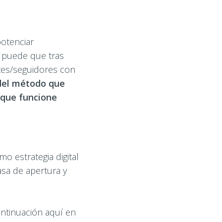
potenciar
a, puede que tras
ntes/seguidores con
del método que
 que funcione
o estrategia digital
asa de apertura y
ontinuación aquí en