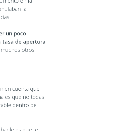
aumento en la
anulaban la
cias.
er un poco
 tasa de apertura
s muchos otros
en en cuenta que
ma es que no todas
table dentro de
obable es que te