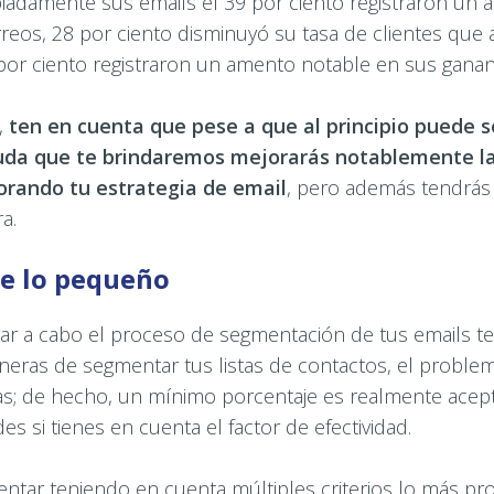
adamente sus emails el 39 por ciento registraron un 
reos, 28 por ciento disminuyó su tasa de clientes que 
 por ciento registraron un amento notable en sus ganan
,
ten en cuenta que pese a que al principio puede s
yuda que te brindaremos mejorarás notablemente la
orando tu estrategia de email
, pero además tendrá
a.
e lo pequeño
ar a cabo el proceso de segmentación de tus emails t
neras de segmentar tus listas de contactos, el proble
vas; de hecho, un mínimo porcentaje es realmente acep
des si tienes en cuenta el factor de efectividad.
ntar teniendo en cuenta múltiples criterios lo más pr