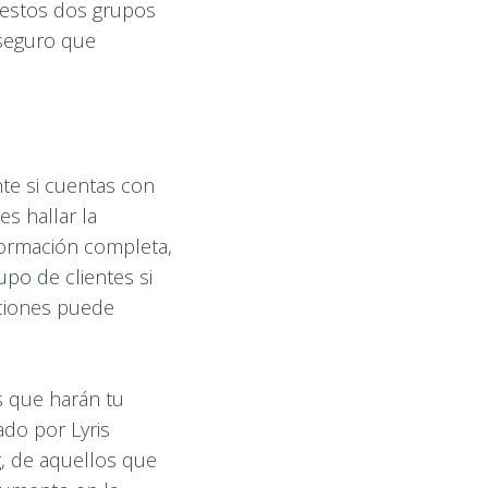
e estos dos grupos
aseguro que
te si cuentas con
s hallar la
formación completa,
upo de clientes si
aciones puede
s que harán tu
do por Lyris
, de aquellos que