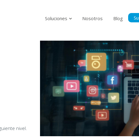
Su
Soluciones
Nosotros
Blog
Suscríbase p
al tanto del
Politica Privacidad
Acepto la Políti
guiente nivel.