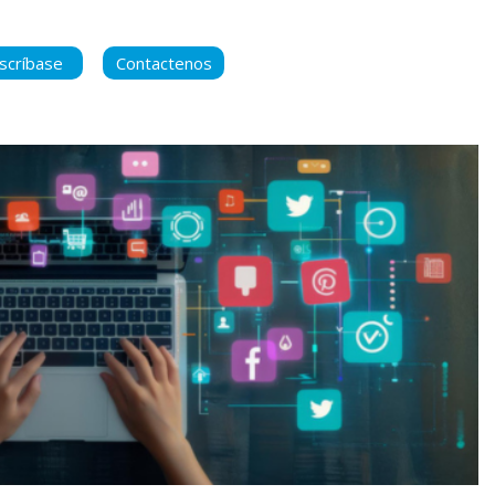
scríbase
Contactenos
ara manternerse
 contenido nuevo
ca de Privacidad