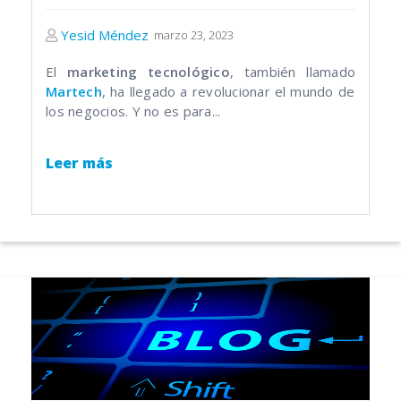
Yesid Méndez
marzo 23, 2023
El
marketing tecnológico
, también llamado
Martech
, ha llegado a revolucionar el mundo de
los negocios. Y no es para...
Leer más